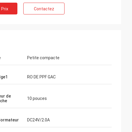
 Prix
Contactez
e
Petite compacte
dge1
RO DE PPF GAC
ur de
10 pouces
uche
formateur
DC24V/2.0A