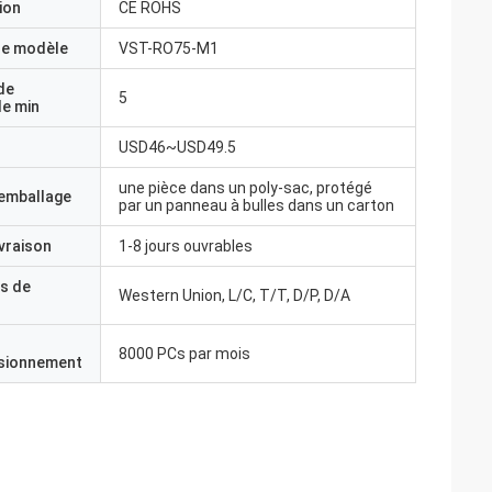
ion
CE ROHS
e modèle
VST-RO75-M1
de
5
e min
USD46~USD49.5
une pièce dans un poly-sac, protégé
'emballage
par un panneau à bulles dans un carton
ivraison
1-8 jours ouvrables
s de
Western Union, L/C, T/T, D/P, D/A
8000 PCs par mois
isionnement