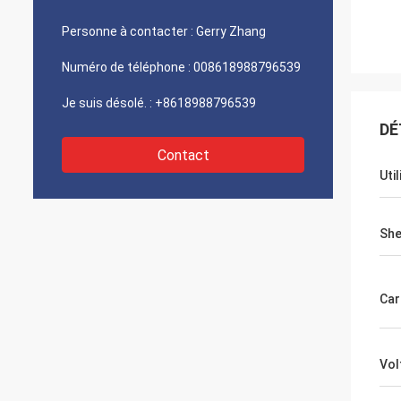
Personne à contacter :
Gerry Zhang
Numéro de téléphone :
008618988796539
Je suis désolé. :
+8618988796539
DÉ
Contact
Uti
She
Car
Vol