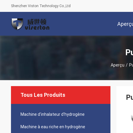
Shenzhen Viston Technology Co.,Ltd
Aperç
Pu
Aperçu
/
P
Tous Les Produits
Pu
Machine d'inhalateur d'hydrogène
Machine à eau riche en hydrogène