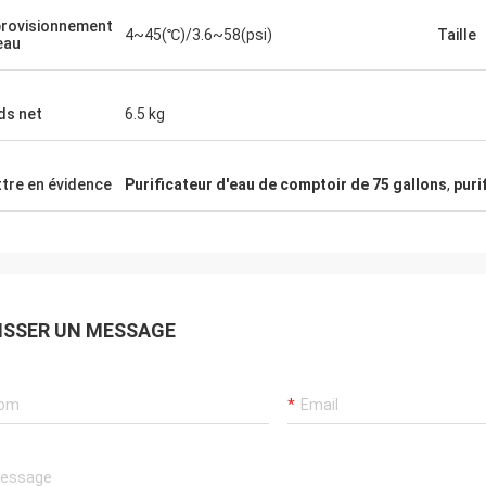
rovisionnement
4~45(℃)/3.6~58(psi)
Taille
eau
ds net
6.5 kg
tre en évidence
Purificateur d'eau de comptoir de 75 gallons
,
puri
ISSER UN MESSAGE