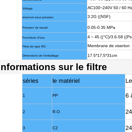
AC100~240V 50 / 60 H
Voltage
3.2G ((NSF)
réservoir sous pression
0.05-0.35 MPa
Pression de travail
4 ~ 45 ((
°C
)/3.6-58 ((Ps
Fourniture d'eau
Membrane de viserton
Films de type RO
17.5*17,5*31cm
Dimensions de l'emballage
Informations sur le filtre
séries
le matériel
Le
6 
1
PP
24
2
R.O.
24
3
C2