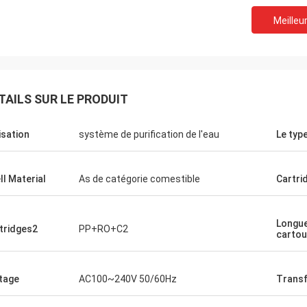
Meilleur
TAILS SUR LE PRODUIT
lisation
système de purification de l'eau
Le typ
ll Material
As de catégorie comestible
Cartri
Longue
tridges2
PP+RO+C2
carto
tage
AC100~240V 50/60Hz
Trans