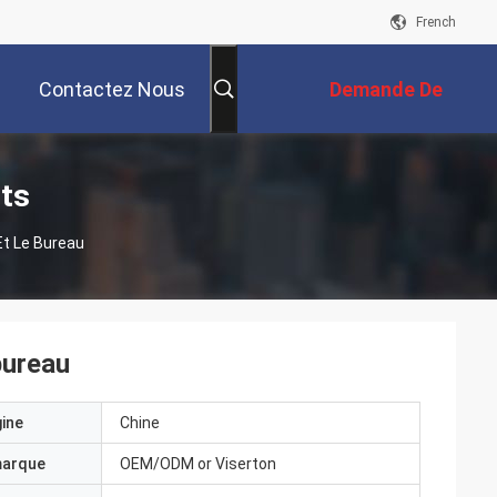
French
Contactez Nous
Demande De
Soumission
its
Et Le Bureau
bureau
gine
Chine
marque
OEM/ODM or Viserton