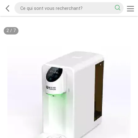
2
/
7