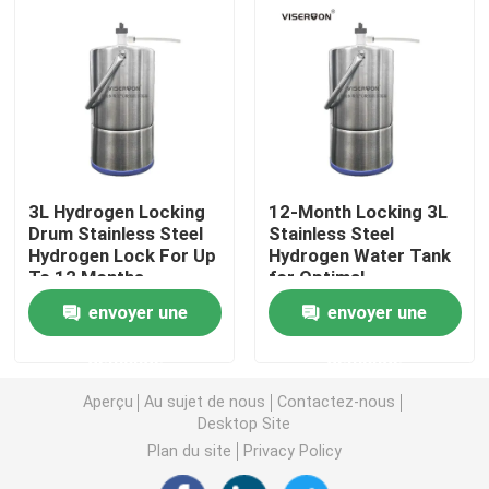
Machine à eau riche en hydrogène
Purificateur d'eau domestique
Distributeur de purificateur d'eau
3L Hydrogen Locking
12-Month Locking 3L
Drum Stainless Steel
Stainless Steel
Hydrogen Lock For Up
Hydrogen Water Tank
Purificateur d'eau sous évier
To 12 Months
for Optimal
Preservation
envoyer une
envoyer une
Filtre à eau OI
demande
demande
Bouteille d'hydrogène
Aperçu
Au sujet de nous
Contactez-nous
Desktop Site
Plan du site
Privacy Policy
Réactif d'essai à l'hydrogène