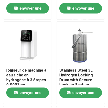
maison
de 4500 pb
envoyer une
envoyer une
Visite d'usine
demande
demande
Contrôle de qualité
Contactez-nous
Nouvelles
Ioniseur de machine à
Stainless Steel 3L
Cas
eau riche en
Hydrogen Locking
hydrogène à 3 étapes
Drum with Secure
0.0001um
Locking System
Demandez une citation
envoyer une
envoyer une
demande
demande
Machine d'inhalateur d'hydrogène