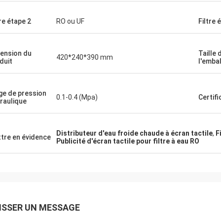
tre étape 2
RO ou UF
Filtre 
ension du
Taille 
420*240*390 mm
duit
l'emba
ge de pression
0.1-0.4 (Mpa)
Certifi
raulique
Distributeur d'eau froide chaude à écran tactile
,
F
tre en évidence
Publicité d'écran tactile pour filtre à eau RO
ISSER UN MESSAGE