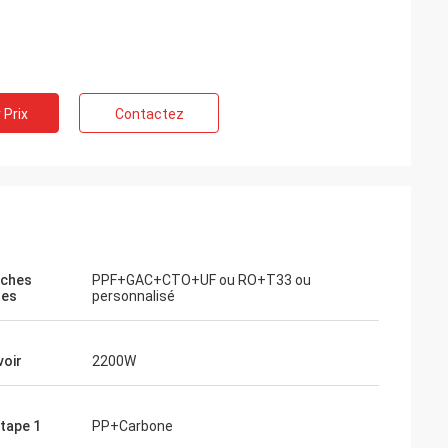
 Prix
Contactez
uches
PPF+GAC+CTO+UF ou RO+T33 ou
tes
personnalisé
voir
2200W
étape 1
PP+Carbone