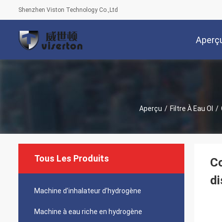
Shenzhen Viston Technology Co.,Ltd
Aperç
Aperçu
/
Filtre À Eau OI
/
Tous Les Produits
Co
di
Machine d'inhalateur d'hydrogène
Machine à eau riche en hydrogène