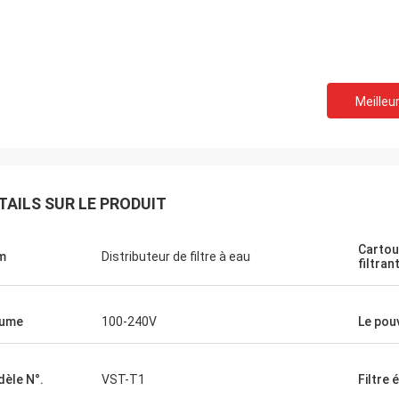
Meilleur
TAILS SUR LE PRODUIT
Carto
m
Distributeur de filtre à eau
filtran
lume
100-240V
Le pou
èle N°.
VST-T1
Filtre 