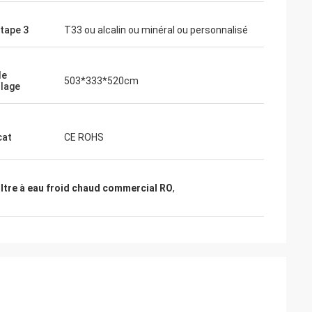
étape 3
T33 ou alcalin ou minéral ou personnalisé
de
503*333*520cm
llage
cat
CE ROHS
iltre à eau froid chaud commercial RO
,