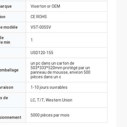
marque
Viserton or OEM
ion
CE ROHS
e modèle
VST-0055V
de
1
e min
USD120-155
un pc dans un carton de
503*333*520mm protégé par un
'emballage
panneau de mousse, environ 500
pièces dans un c
ivraison
1-10 jours ouvrables
s de
LC, T/T, Western Union
5000 pièces par mois
isionnement