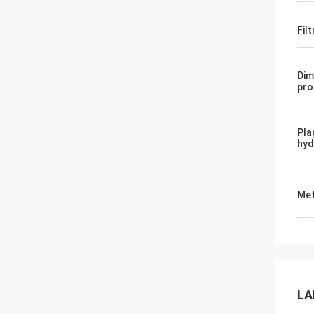
Fil
Dim
pro
Pla
hyd
Met
LA