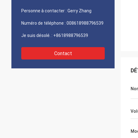
Personne à contacter :
Gerry Zhang
Numéro de téléphone :
008618988796539
Je suis désolé. :
+8618988796539
Contact
DÉ
No
Vo
Mod