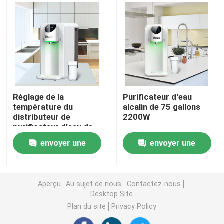
Machine à eau riche en hydrogène
Purificateur d'eau domestique
Distributeur de purificateur d'eau
Réglage de la
Purificateur d'eau
température du
alcalin de 75 gallons
distributeur de
2200W
Purificateur d'eau sous évier
purificateur d'eau de
chauffage 22L/H
envoyer une
envoyer une
Filtre à eau OI
demande
demande
Bouteille d'hydrogène
Aperçu
Au sujet de nous
Contactez-nous
Desktop Site
Plan du site
Privacy Policy
Réactif d'essai à l'hydrogène