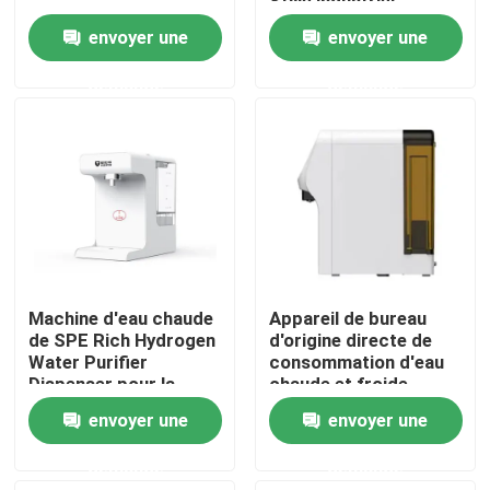
Style industriel
compact
envoyer une
envoyer une
Visite d'usine
demande
demande
Contrôle de qualité
Contactez-nous
Nouvelles
Machine d'eau chaude
Appareil de bureau
Cas
de SPE Rich Hydrogen
d'origine directe de
Water Purifier
consommation d'eau
Dispenser pour la
chaude et froide
maison
Demandez une citation
envoyer une
envoyer une
demande
demande
Machine d'inhalateur d'hydrogène