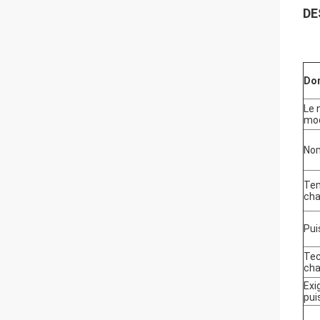
DE
Don
Le 
mod
Nom
Te
ch
Pui
Tec
cha
Exi
pui