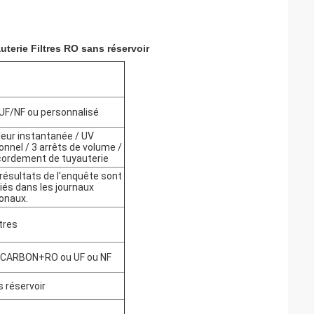
uterie Filtres RO sans réservoir
UF/NF ou personnalisé
eur instantanée / UV
onnel / 3 arrêts de volume /
cordement de tuyauterie
résultats de l'enquête sont
iés dans les journaux
onaux.
itres
CARBON+RO ou UF ou NF
 réservoir