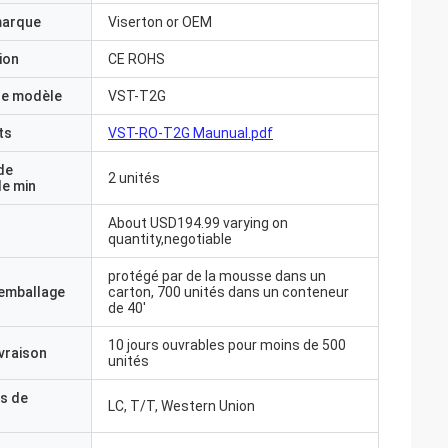
marque
Viserton or OEM
ion
CE ROHS
e modèle
VST-T2G
ts
VST-RO-T2G Maunual.pdf
de
2 unités
e min
About USD194.99 varying on
quantity,negotiable
protégé par de la mousse dans un
'emballage
carton, 700 unités dans un conteneur
de 40'
10 jours ouvrables pour moins de 500
ivraison
unités
s de
LC, T/T, Western Union