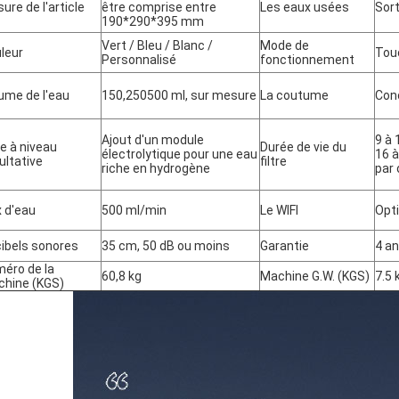
ure de l'article
être comprise entre
Les eaux usées
Sort
190*290*395 mm
Vert / Bleu / Blanc /
Mode de
leur
Tou
Personnalisé
fonctionnement
ume de l'eau
150,250500 ml, sur mesure
La coutume
Conc
Ajout d'un module
9 à
e à niveau
Durée de vie du
électrolytique pour une eau
16 
ultative
filtre
riche en hydrogène
par
x d'eau
500 ml/min
Le WIFI
Opt
ibels sonores
35 cm, 50 dB ou moins
Garantie
4 a
éro de la
60,8 kg
Machine G.W. (KGS)
7.5 
hine (KGS)