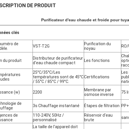
SCRIPTION DE PRODUIT
Purificateur d'eau chaude et froide pour tuya
nées clés
numéro de
Purification du
VST-T2G
RO/
èle.
noyau
Chal
Distributeur de purificateur
 du produit
Les fonctions
opti
d'eau chaude compact
rac
25°C/35
°C/
Les
Les 
mpératures
températures sont de 45°C
Certifications
publ
audes
/ 55°C / 85°C / 99°C.
nati
Membrane par
ssance (w)
2200
75 l
osmose inverse
hnologie de
3s Chauffage instantané
Étapes de filtration
PP+
uffage
gences de
110-240V, 50Hz /
Réservoir d'eau
sans
ssance
personnalisé
brute
La taille de l'appareil doit