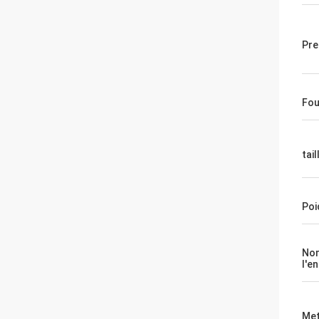
Pre
Fou
tail
Poi
No
l'e
Met