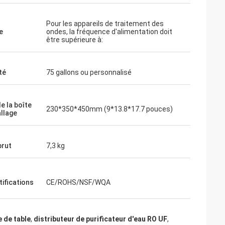
Pour les appareils de traitement des
e
ondes, la fréquence d'alimentation doit
être supérieure à:
té
75 gallons ou personnalisé
de la boîte
230*350*450mm (9*13.8*17.7 pouces)
llage
brut
7,3 kg
tifications
CE/ROHS/NSF/WQA
e de table
,
distributeur de purificateur d'eau RO UF
,