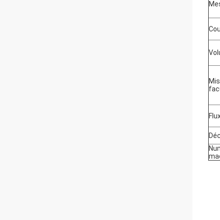
Mes
Cou
Vol
Mis
fac
Flu
Déc
Num
mac