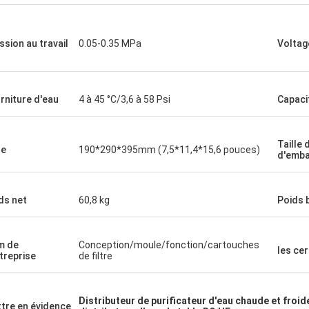
ssion au travail
0.05-0.35 MPa
Voltag
rniture d'eau
4 à 45 °C/3,6 à 58 Psi
Capaci
Taille 
le
190*290*395mm (7,5*11,4*15,6 pouces)
d'emba
ds net
60,8 kg
Poids 
m de
Conception/moule/fonction/cartouches
les cer
ntreprise
de filtre
Distributeur de purificateur d'eau chaude et froid
tre en évidence