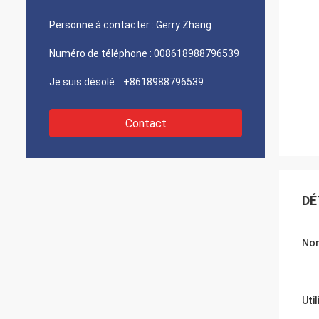
Personne à contacter :
Gerry Zhang
Numéro de téléphone :
008618988796539
Je suis désolé. :
+8618988796539
Contact
DÉ
No
Uti