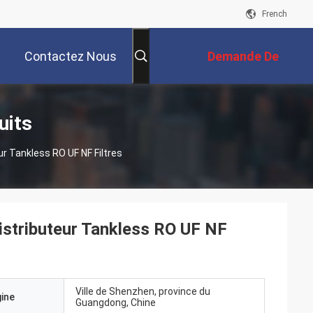
French
Contactez Nous
Demande De
Soumission
uits
ur Tankless RO UF NF Filtres
Distributeur Tankless RO UF NF
Ville de Shenzhen, province du
gine
Guangdong, Chine