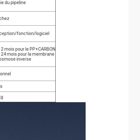
ie du pipeline
chez
eption/fonction/logiciel
 12 mois pour le PP+CARBON
à 24 mois pour la membrane
 osmose inverse
ionnel
ns
kg