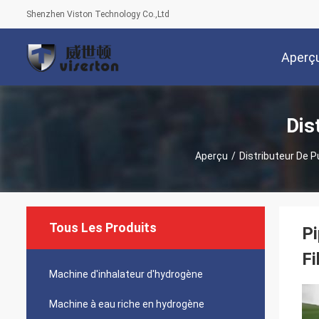
Shenzhen Viston Technology Co.,Ltd
Aperç
Dis
Aperçu
/
Distributeur De P
Tous Les Produits
Pi
Fi
Machine d'inhalateur d'hydrogène
Machine à eau riche en hydrogène