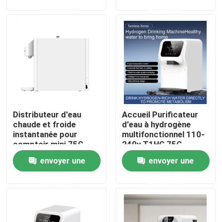
demande
demande
Visite d'usine
Contrôle de qualité
Contactez-nous
Distributeur d'eau
Accueil Purificateur
Nouvelles
chaude et froide
d'eau à hydrogène
instantanée pour
multifonctionnel 110-
comptoir mini 75G
240v T1HG 75G
Cas
envoyer une
envoyer une
demande
demande
Demandez une citation
Machine d'inhalateur d'hydrogène