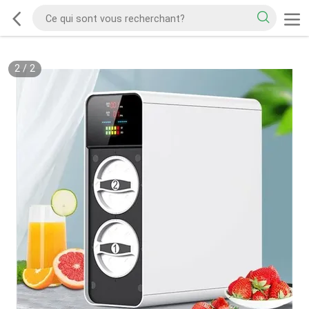
2
/
2