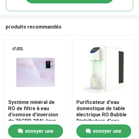
produits recommandés
Maison
Système minéral de
Purificateur d'eau
RO de filtre à eau
domestique de table
d'osmose d'inversion
électrique RO Bubble
Produits
de 75GPD 284L/jour
Distributeur d'eau
d'hydrogène Réservoir
envoyer une
envoyer une
d'eau 6L
À propos de nous