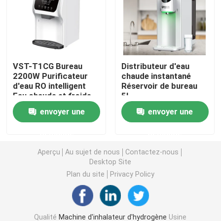
Machine à eau riche en hydrogène
Purificateur d'eau domestique
VST-T1CG Bureau
Distributeur d'eau
2200W Purificateur
chaude instantané
d'eau RO intelligent
Réservoir de bureau
Distributeur de purificateur d'eau
Eau chaude et froide
5L
75G Après service
envoyer une
envoyer une
Pièces détachées
Purificateur d'eau sous évier
gratuites
demande
demande
Filtre à eau OI
Aperçu
Au sujet de nous
Contactez-nous
Desktop Site
Plan du site
Privacy Policy
Bouteille d'hydrogène
Réactif d'essai à l'hydrogène
Qualité
Machine d'inhalateur d'hydrogène
Usine