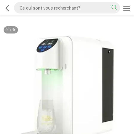
2
/
5