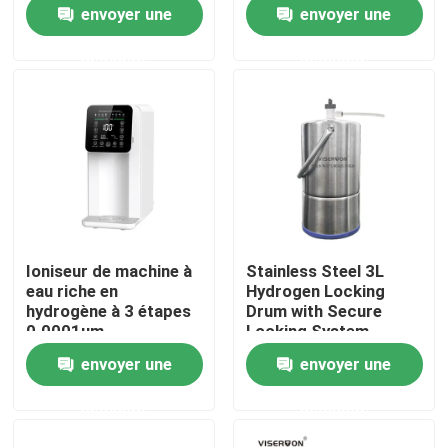
envoyer une
envoyer une
demande
demande
Visite d'usine
Contrôle de qualité
Contactez-nous
Nouvelles
Ioniseur de machine à
Stainless Steel 3L
eau riche en
Hydrogen Locking
Cas
hydrogène à 3 étapes
Drum with Secure
0.0001um
Locking System
envoyer une
envoyer une
Demandez une citation
demande
demande
Machine d'inhalateur d'hydrogène