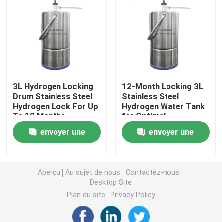
Machine à eau riche en hydrogène
Purificateur d'eau domestique
3L Hydrogen Locking
12-Month Locking 3L
Distributeur de purificateur d'eau
Drum Stainless Steel
Stainless Steel
Hydrogen Lock For Up
Hydrogen Water Tank
To 12 Months
for Optimal
Purificateur d'eau sous évier
Preservation
envoyer une
envoyer une
Filtre à eau OI
demande
demande
Aperçu
Au sujet de nous
Contactez-nous
Bouteille d'hydrogène
Desktop Site
Plan du site
Privacy Policy
Réactif d'essai à l'hydrogène