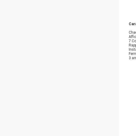
Car
Chau
Affi
7 Co
Rapp
Inst
Ferm
3 ar