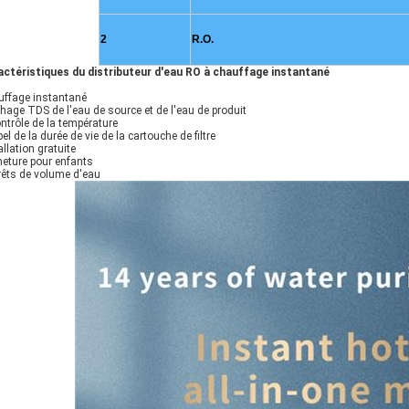
2
R.O.
actéristiques du distributeur d'eau RO à chauffage instantané
ffage instantané
chage TDS de l'eau de source et de l'eau de produit
ntrôle de la température
el de la durée de vie de la cartouche de filtre
allation gratuite
eture pour enfants
rêts de volume d'eau