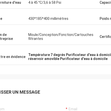
rniture d'eau
4 à 45 °C/3,6 à 58 Psi
Capaci
le
430*185*400 millimètres
Poids 
m de
Moule/Conception/Fonction/Cartouches
Certifi
ntreprise
filtrantes
Température 7 degrés Purificateur d'eau à domici
tre en évidence
réservoir amovible Purificateur d'eau à domicile
ISSER UN MESSAGE