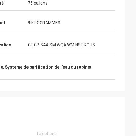
té
75 gallons
net
9 KILOGRAMMES
cation
CE CB SAA SM WQA WM NSF ROHS
le
,
Système de purification de l'eau du robinet
,