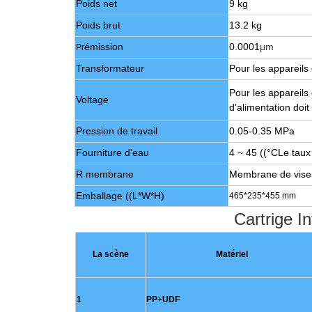
Poids net
9 kg
Poids brut
13.2 kg
émission
0.0001
μm
Pr
Transformateur
Pour les appareil
Pour les appareils
Voltage
d'alimentation doit
Pression de travail
0.05-0.35 MPa
Fourniture d'eau
4 ~ 45 ((
°C
Le taux
R membrane
Membrane de vise
Emballage ((L*W*H)
465*235*455 mm
Cartrige In
La scène
Matériel
1
PP+UDF