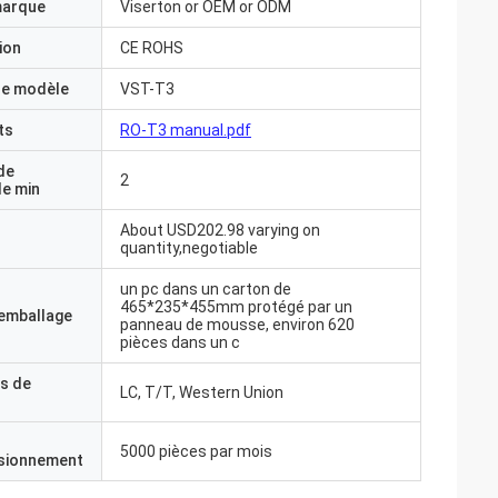
marque
Viserton or OEM or ODM
ion
CE ROHS
e modèle
VST-T3
ts
RO-T3 manual.pdf
de
2
e min
About USD202.98 varying on
quantity,negotiable
un pc dans un carton de
465*235*455mm protégé par un
'emballage
panneau de mousse, environ 620
pièces dans un c
s de
LC, T/T, Western Union
5000 pièces par mois
isionnement