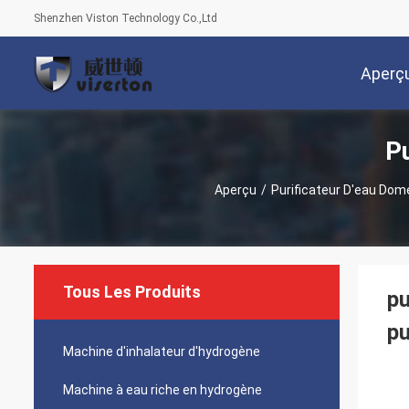
Shenzhen Viston Technology Co.,Ltd
Aperç
Pu
Aperçu
/
Purificateur D'eau Dom
Tous Les Produits
pu
pu
Machine d'inhalateur d'hydrogène
Machine à eau riche en hydrogène