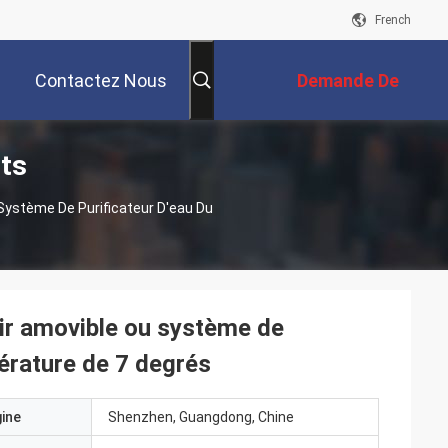
French
Contactez Nous
Demande De
its
Soumission
Système De Purificateur D'eau Du
oir amovible ou système de
pérature de 7 degrés
gine
Shenzhen, Guangdong, Chine