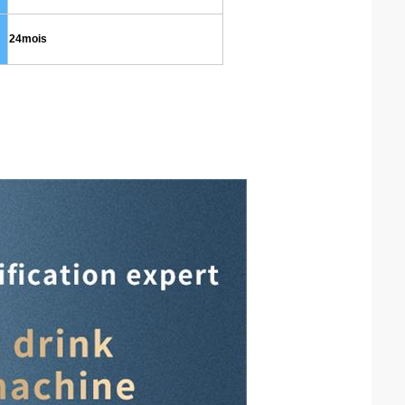
24
mois