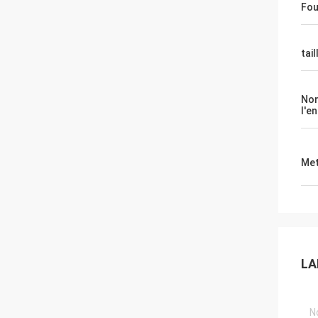
Fou
tail
No
l'e
Met
LA