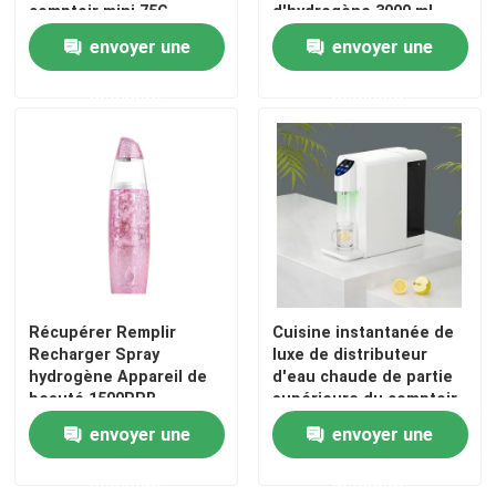
comptoir mini 75G
d'hydrogène 3000 ml
6000 ml
envoyer une
envoyer une
demande
demande
Récupérer Remplir
Cuisine instantanée de
Maison
Recharger Spray
luxe de distributeur
hydrogène Appareil de
d'eau chaude de partie
beauté 1500PPB
supérieure du comptoir
Produits
Hydratation du visage
2200W avec le système
envoyer une
envoyer une
de RO
demande
demande
À propos de nous