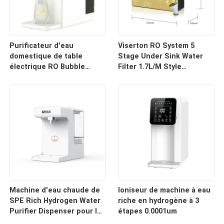
Purificateur d'eau
Viserton RO System 5
domestique de table
Stage Under Sink Water
électrique RO Bubble
Filter 1.7L/M Style
Distributeur d'eau
industriel compact
d'hydrogène Réservoir
d'eau 6L
Machine d'eau chaude de
Ioniseur de machine à eau
SPE Rich Hydrogen Water
riche en hydrogène à 3
Purifier Dispenser pour la
étapes 0.0001um
maison