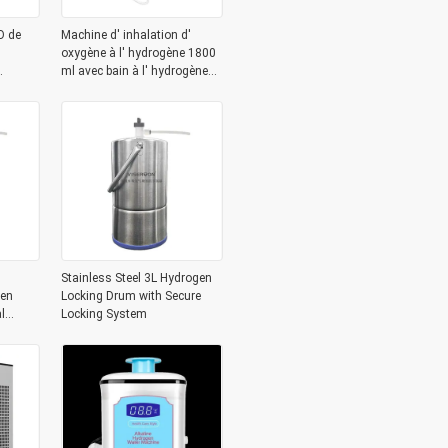
O de
Machine d' inhalation d'
oxygène à l' hydrogène 1800
ml avec bain à l' hydrogène
VST-XH5-1350
Stainless Steel 3L Hydrogen
gen
Locking Drum with Secure
l
Locking System