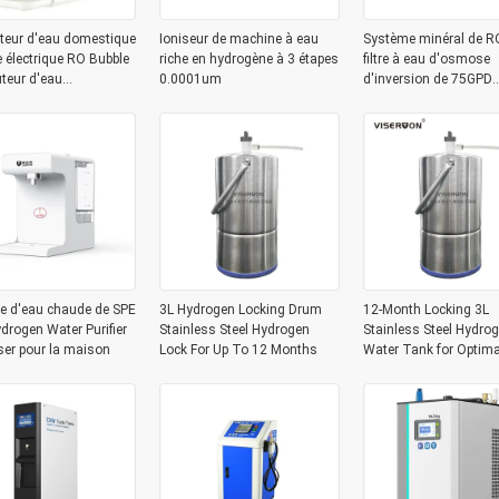
ateur d'eau domestique
Ioniseur de machine à eau
Système minéral de R
e électrique RO Bubble
riche en hydrogène à 3 étapes
filtre à eau d'osmose
uteur d'eau
0.0001um
d'inversion de 75GPD
gène Réservoir d'eau
284L/jour
e d'eau chaude de SPE
3L Hydrogen Locking Drum
12-Month Locking 3L
drogen Water Purifier
Stainless Steel Hydrogen
Stainless Steel Hydro
ser pour la maison
Lock For Up To 12 Months
Water Tank for Optima
Preservation