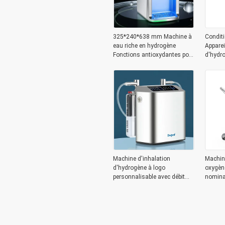
325*240*638 mm Machine à
Conditi
eau riche en hydrogène
Apparei
Fonctions antioxydantes pour
d'hydr
le corps
mm 18,
Machine d'inhalation
Machine
d'hydrogène à logo
oxygène
personnalisable avec débit
nomina
élevé de 6000 ml par minute
Tempér
et membrane d'échange de
40°c/ 
protons DuPont
avancé