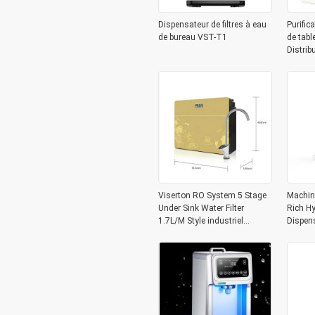
Dispensateur de filtres à eau
Purific
de bureau VST-T1
de tabl
Distrib
d'hydro
6L
Viserton RO System 5 Stage
Machin
Under Sink Water Filter
Rich Hy
1.7L/M Style industriel
Dispen
compact