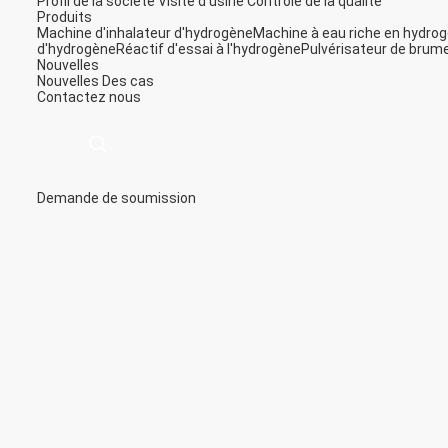
Profil de la société
Visite d'usine
Contrôle de la qualité
Produits
Machine d'inhalateur d'hydrogène
Machine à eau riche en hydro
d'hydrogène
Réactif d'essai à l'hydrogène
Pulvérisateur de brum
Nouvelles
Nouvelles
Des cas
Contactez nous
Demande de soumission
描
述