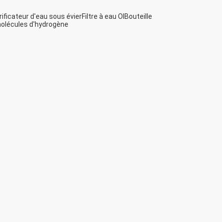
rificateur d'eau sous évier
Filtre à eau OI
Bouteille
olécules d'hydrogène