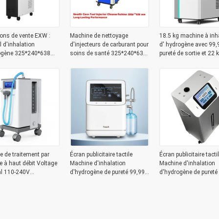
ons de vente EXW :
Machine de nettoyage
18.5 kg machine à inh
l d'inhalation
d'injecteurs de carburant pour
d' hydrogène avec 99,
ogène 325*240*638
soins de santé 325*240*638
pureté de sortie et 22 
5 kg pour achats B2B
mm avec performances
poids brut
durables
 de traitement par
Écran publicitaire tactile
Écran publicitaire tacti
 à haut débit Voltage
Machine d'inhalation
Machine d'inhalation
l 110-240V
d'hydrogène de pureté 99,99
d'hydrogène de pureté
ature/humidité 5°c-
% 6000 ml/min
% 6000 ml/min
80% RH Technologie
e