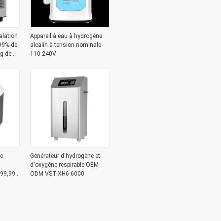
alation
Appareil à eau à hydrogène
99% de
alcalin à tension nominale
kg de
110-240V
le
Générateur d'hydrogène et
d'oxygène respirable OEM
 99,99
ODM VST-XH6-6000