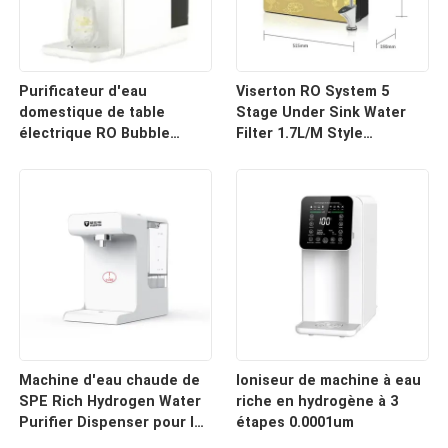
Purificateur d'eau
Viserton RO System 5
domestique de table
Stage Under Sink Water
électrique RO Bubble
Filter 1.7L/M Style
Distributeur d'eau
industriel compact
d'hydrogène Réservoir
d'eau 6L
Machine d'eau chaude de
Ioniseur de machine à eau
SPE Rich Hydrogen Water
riche en hydrogène à 3
Purifier Dispenser pour la
étapes 0.0001um
maison