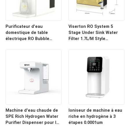
Purificateur d'eau
Viserton RO System 5
domestique de table
Stage Under Sink Water
électrique RO Bubble
Filter 1.7L/M Style
Distributeur d'eau
industriel compact
d'hydrogène Réservoir
d'eau 6L
Machine d'eau chaude de
Ioniseur de machine à eau
SPE Rich Hydrogen Water
riche en hydrogène à 3
Purifier Dispenser pour la
étapes 0.0001um
maison